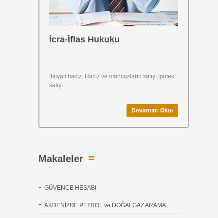
İcra-İflas Hukuku
İhtiyati haciz, Haciz ve mahcuzların satışı,İpotek
satışı
Devamını Oku›
Makaleler
GÜVENCE HESABI
AKDENİZDE PETROL ve DOĞALGAZ ARAMA