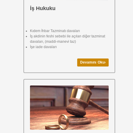
İş Hukuku
Kıdem İhbar Tazminatı davaları
İş akdinin feshi sebebi ile açılan diğer tazminat
davaları, (maddi-manevi taz)
İşe iade davaları
Devamını Oku›