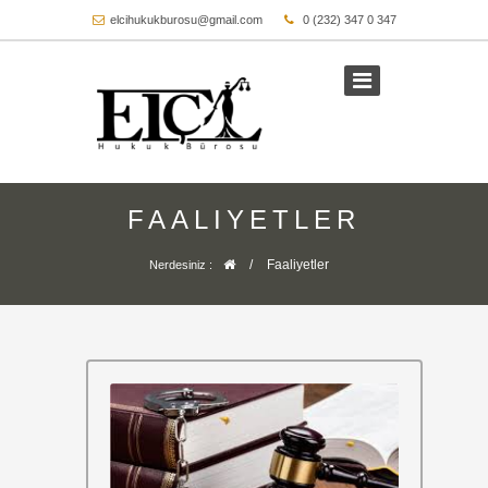
elcihukukburosu@gmail.com
0 (232) 347 0 347
FAALIYETLER
/
Faaliyetler
Nerdesiniz :